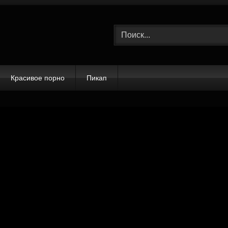
Красивое порно
Пикап