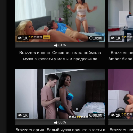
1K
10:00
1K
81%
Brazzers инцест. Сисястая телка поймала
Brazzers н
мужа в кровати у мамы и предложила
Amber Alena
устроить оргию
1K
08:00
2K
80%
Brazzers оргия. Белый чувак пришел в гости к
Brazzers на